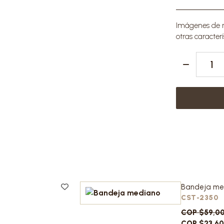
Imágenes de re
otras caracterí
Bandeja me
CST-2350
COP $59,0
COP $23,6