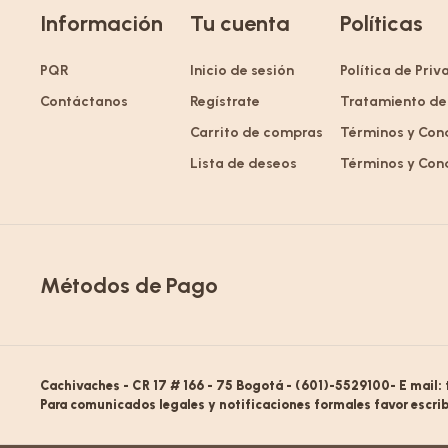
Información
Tu cuenta
Políticas
PQR
Inicio de sesión
Política de Pri
Contáctanos
Regístrate
Tratamiento de
Carrito de compras
Términos y Con
Lista de deseos
Términos y Con
Métodos de Pago
Cachivaches - CR 17 # 166 - 75 Bogotá - (601)-5529100- E mail:
Para comunicados legales y notificaciones formales favor escrib