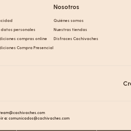
Nosotros
vacidad
Quiénes somos
 datos personales
Nuestras tiendas
diciones compras online
Disfraces Cachivaches
diciones Compra Presencial
Cr
team@cachivaches.com
ir a:
comunicados@cachivaches.com