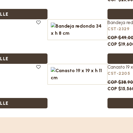
LLE
Bandeja red
CST-2329
COP $49,0
COP $19,60
LLE
Canasto 19 x 
CST-2205
COP $38,9
COP $15,56
LLE