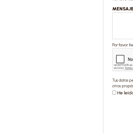
MENSAJ
Por favor l
Tus datos p
otros propó
He leíd