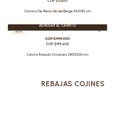
COP $11,600
Camino De Mesa Verde/Beige 45X130 cm
AGREGAR AL CARRITO
-60%
COP $499,000
COP $199,600
Colcha Rosado Grisáceo 280X260 cm
REBAJAS COJINES