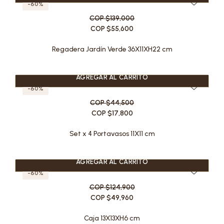
-60%
COP $139,000
COP $55,600
Regadera Jardín Verde 36X11XH22 cm
AGREGAR AL CARRITO
-60%
COP $44,500
COP $17,800
Set x 4 Portavasos 11X11 cm
AGREGAR AL CARRITO
-60%
COP $124,900
COP $49,960
Caja 13X13XH6 cm