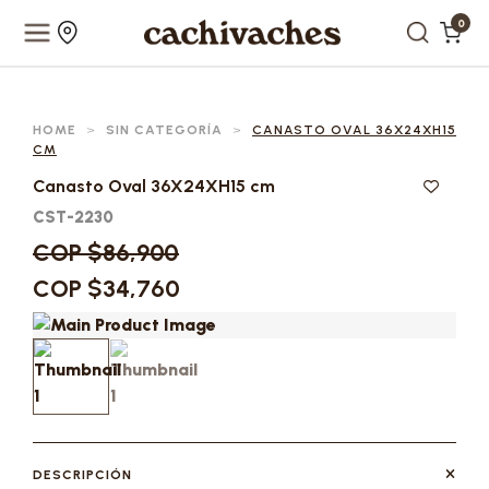
0
HOME
>
SIN CATEGORÍA
>
CANASTO OVAL 36X24XH15
CM
Canasto Oval 36X24XH15 cm
CST-2230
COP $86,900
COP $34,760
DESCRIPCIÓN