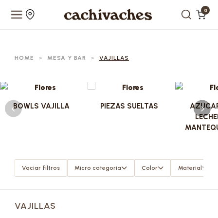
0
HOME
>
MESA Y BAR
>
VAJILLAS
BOWLS VAJILLA
PIEZAS SUELTAS
AZUCAR
LECHE
MANTEQU
Vaciar filtros
Micro categoría
Color
Material
VAJILLAS