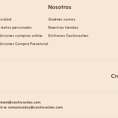
Nosotros
vacidad
Quiénes somos
 datos personales
Nuestras tiendas
diciones compras online
Disfraces Cachivaches
diciones Compra Presencial
Cr
team@cachivaches.com
ir a:
comunicados@cachivaches.com