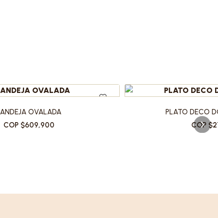
BANDEJA OVALADA
PLATO DECO D
COP $609,900
COP $2