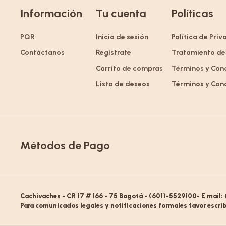
Información
Tu cuenta
Políticas
PQR
Inicio de sesión
Política de Pri
Contáctanos
Regístrate
Tratamiento de
Carrito de compras
Términos y Con
Lista de deseos
Términos y Con
Métodos de Pago
Cachivaches - CR 17 # 166 - 75 Bogotá - (601)-5529100- E mail:
Para comunicados legales y notificaciones formales favor escrib