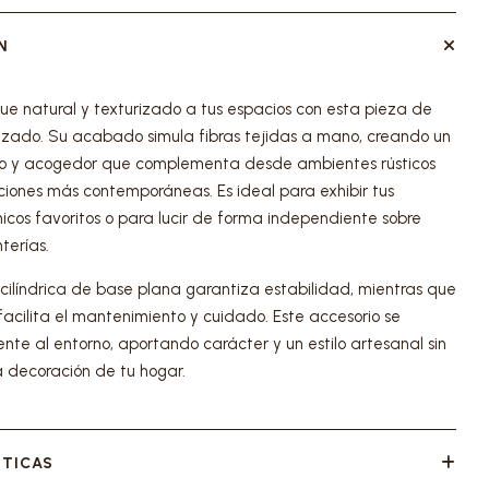
N
ue natural y texturizado a tus espacios con esta pieza de
azado. Su acabado simula fibras tejidas a mano, creando un
do y acogedor que complementa desde ambientes rústicos
iones más contemporáneas. Es ideal para exhibir tus
nicos favoritos o para lucir de forma independiente sobre
terías.
 cilíndrica de base plana garantiza estabilidad, mientras que
so facilita el mantenimiento y cuidado. Este accesorio se
ente al entorno, aportando carácter y un estilo artesanal sin
a decoración de tu hogar.
STICAS