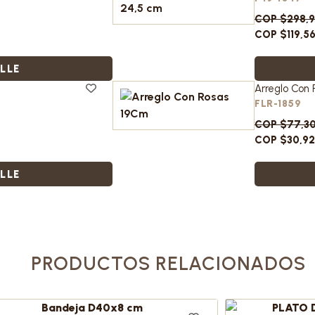
COP $298,
COP $119,5
LLE
Arreglo Con
FLR-1859
COP $77,3
COP $30,9
LLE
PRODUCTOS RELACIONADOS