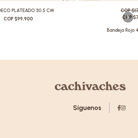
-60%
DECO PLATEADO 30.5 CM
COP $1
COP $7
COP $99,900
Bandeja Rojo
Síguenos