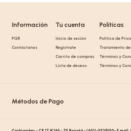
Información
Tu cuenta
Políticas
PQR
Inicio de sesión
Política de Pri
Contáctanos
Regístrate
Tratamiento de
Carrito de compras
Términos y Con
Lista de deseos
Términos y Con
Métodos de Pago
Cachivaches - CR 17 # 166 - 75 Bogotá - (601)-5529100- E mail: