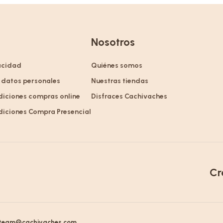
Nosotros
vacidad
Quiénes somos
 datos personales
Nuestras tiendas
diciones compras online
Disfraces Cachivaches
diciones Compra Presencial
Cr
team@cachivaches.com