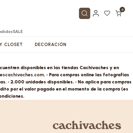
0
ndidos
SALE
Y CLOSET
DECORACIÓN
ncuentren disponibles en las tiendas Cachivaches y en
escachivaches.com
. • Para compras online las fotografías
Ver todo de MUEBLES
Ver todo de COCINA
Ver todo de MESA Y BAR
Ver todo de ARTESANIAS COLOMBIANAS
Ver todo de BAÑO Y CLOSET
Ver todo de DECORACIÓN
las. • 2.000 unidades disponibles. • No aplica para compras
dito por el valor pagado en el momento de la compra (es
ondiciones.