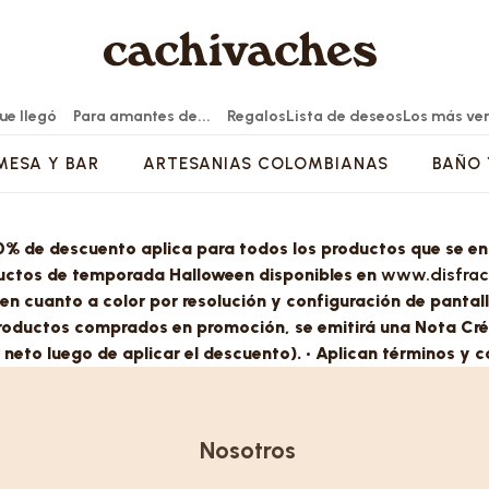
ue llegó
Para amantes de...
Regalos
Lista de deseos
Los más ve
MESA Y BAR
ARTESANIAS COLOMBIANAS
BAÑO 
 30% de descuento aplica para todos los productos que se e
NA
ESA
S ARTIFICIALES
MUEBLES AUXILIARES
CONTENEDORES
CAFÉ Y TE
MODA Y ACCESORIOS
ACCESORIOS DECORATIVOS
oductos de temporada Halloween disponibles en
www.disfrac
RONAS
TAS
 JARRAS
ES DE BAÑO
VENTANAS - PANELES Y BIOMBOS
PANERAS
INFUSORES Y SETS DE TÉ
BOLSOS Y MOCHILAS
PIEZAS DECORATIVAS
en cuanto a color por resolución y configuración de pantal
OLLAS
ERAS Y BOWLS
TA CEPILLOS
MUEBLE BAR - REVISTEROS Y BAÚLES
CONTENEDORES VIDRIO
CAFETERAS MANUALES
ACCESORIOS ARTESANALES
ESPEJOS
roductos comprados en promoción, se emitirá una Nota Cré
Y BANCAS
 ARTESANAL
BOTELLAS Y TERMOS
ACCESORIOS CAFÉ Y TÉ
CANASTOS DECORACIÓN
r neto luego de aplicar el descuento). • Aplican términos y c
A Y BAR
ACEITERAS Y VINAGRERAS
MUEBLES BAJOS
ERVIR
SALEROS Y PIMENTEROS
S
VAJILLAS
FLOREROS Y JARRONES
RAS
OTROS CONTENEDORES
BIF?S - CONSOLAS Y MESAS ENTRADA
Nosotros
S Y ENSALADERAS
MANTEQUILLERAS
 Y TV
ORTAVELAS
CÓMODAS Y CAJONERAS
BOWLS VAJILLA
FLOREROS OTROS MATERIALES
CONTENEDORES PLÁSTICOS
CINA
BIFÉS - CONSOLAS Y MESAS ENTRADA
PIEZAS SUELTAS
MATERAS Y CUBREMACETAS