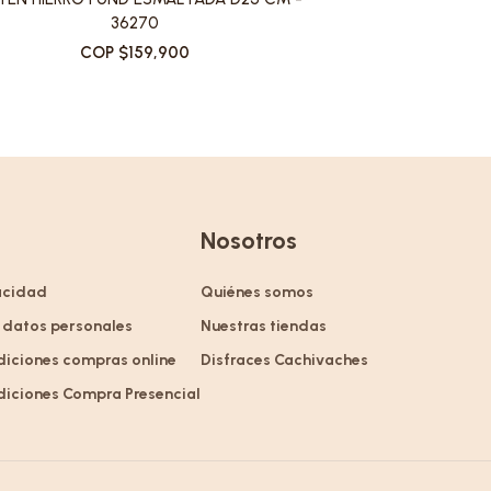
36270
COP $159,900
Nosotros
vacidad
Quiénes somos
 datos personales
Nuestras tiendas
diciones compras online
Disfraces Cachivaches
diciones Compra Presencial