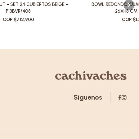
T - SET 24 CUBIERTOS BEIGE -
BOWL REDONDO CUA
P13BVR/408
26XH8 CM 
COP $712,900
COP $1
Síguenos