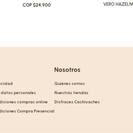
VERO HAZELNU
COP $24,900
Nosotros
vacidad
Quiénes somos
 datos personales
Nuestras tiendas
diciones compras online
Disfraces Cachivaches
diciones Compra Presencial