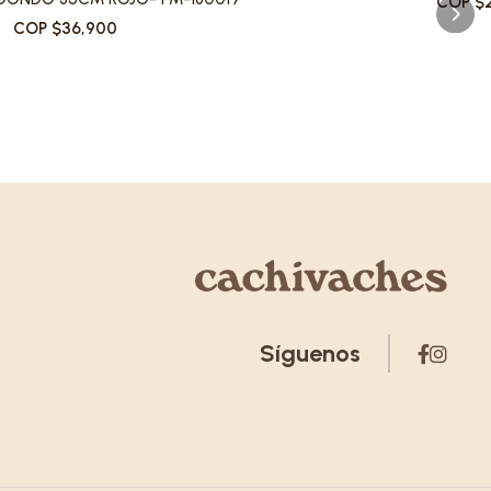
COP $2
COP $36,900
Síguenos