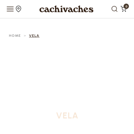
0
HOME
>
VELA
VELA