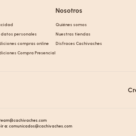
Nosotros
vacidad
Quiénes somos
 datos personales
Nuestras tiendas
diciones compras online
Disfraces Cachivaches
diciones Compra Presencial
Cr
team@cachivaches.com
ir a:
comunicados@cachivaches.com