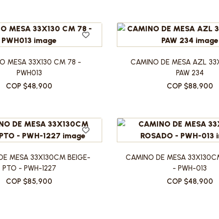
ALLADORES
Y COCTELER?A
AZUCARERAS - LECHERAS Y
FLOREROS VIDRIO
 Y PALAS
MANTEQUILLERAS
FLOREROS CERAMICA
ORGANIZACIÓN
ELLONES
ACCESORIOS VAJILLA
JARRONES Y BOTELLAS
Y DESTAPADORES
PORTAPAPEL COCINA
SETS DE VAJILLA POR MÓDULOS
Y COCTELERÍA
APOYA CUCHARA
SETS DE VAJILLA POR PIEZAS
S
O MESA 33X130 CM 78 -
CAMINO DE MESA AZL 33
PORTA UTENSILIOS
PLATOS CENA MAS DE 23 CM
ILIOS
PWH013
PAW 234
ORGANIZADORES DE COCINA
JUEGOS DE CAFÉ
HARONES
IR
COP $48,900
COP $88,900
FRUTEROS
MUGS Y POCILLOS
ÁTULAS
PLATOS ENSALADA Y PAN HASTA 22CM
OWLS GRANDES
Y SALSERAS
TRES
 Y SALSERAS
DE MESA 33X130CM BEIGE-
CAMINO DE MESA 33X130
RVIR
PTO - PWH-1227
- PWH-013
COP $85,900
COP $48,900