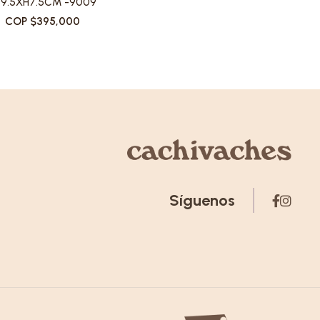
9.5XH7.5CM -9009
COP $395,000
Síguenos