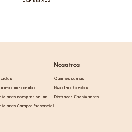
COP $88,900
Nosotros
vacidad
Quiénes somos
 datos personales
Nuestras tiendas
diciones compras online
Disfraces Cachivaches
diciones Compra Presencial