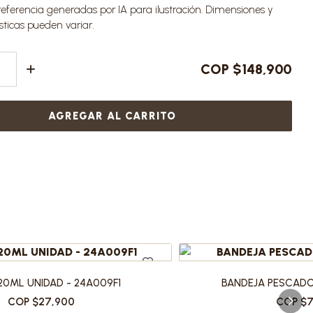
ferencia generadas por IA para ilustración. Dimensiones y
sticas pueden variar.
COP $148,900
AGREGAR AL CARRITO
20ML UNIDAD - 24A009F1
BANDEJA PESCADO 
COP $27,900
COP $7