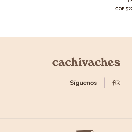
L
COP $2
Síguenos