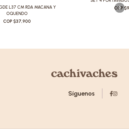
SET 4 PORTAVASO
GDE L37 CM RDA MACANA Y
COP $9
OQUENDO
COP $37,900
Síguenos