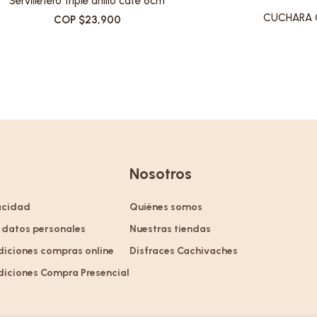
Servilletero triple anillo cafe 6cm
CUCHARA 
COP $23,900
Nosotros
vacidad
Quiénes somos
 datos personales
Nuestras tiendas
diciones compras online
Disfraces Cachivaches
diciones Compra Presencial