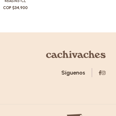
46AS145-CL
COP $34,900
Síguenos