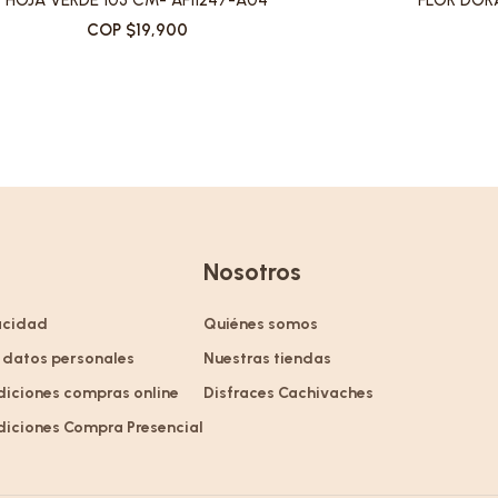
HOJA VERDE 103 CM- AF11247-A04
FLOR DOR
COP $19,900
Nosotros
vacidad
Quiénes somos
 datos personales
Nuestras tiendas
diciones compras online
Disfraces Cachivaches
diciones Compra Presencial