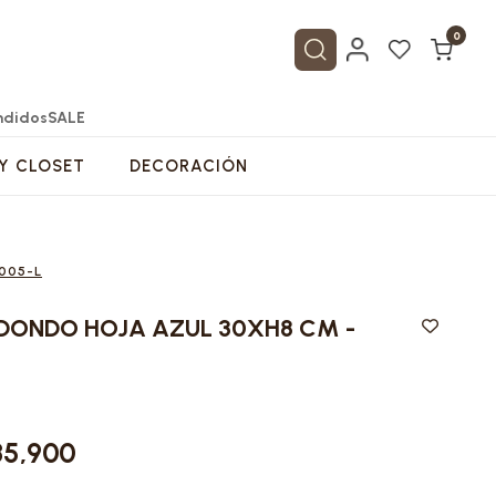
0
ndidos
SALE
Y CLOSET
DECORACIÓN
005-L
Ver todo de MUEBLES
Ver todo de COCINA
Ver todo de MESA Y BAR
Ver todo de ARTESANIAS COLOMBIANAS
Ver todo de BAÑO Y CLOSET
Ver todo de DECORACIÓN
DONDO HOJA AZUL 30XH8 CM -
35,900