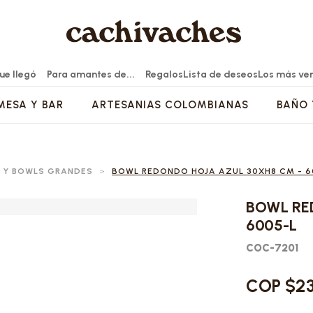
ue llegó
Para amantes de...
Regalos
Lista de deseos
Los más ve
MESA Y BAR
ARTESANIAS COLOMBIANAS
BAÑO 
NA
ESA
S ARTIFICIALES
MUEBLES AUXILIARES
CONTENEDORES
CAFÉ Y TE
MODA Y ACCESORIOS
ACCESORIOS DECORATIVOS
 Y BOWLS GRANDES
>
BOWL REDONDO HOJA AZUL 30XH8 CM - 6
RONAS
TAS
 JARRAS
ES DE BAÑO
VENTANAS - PANELES Y BIOMBOS
PANERAS
INFUSORES Y SETS DE TÉ
BOLSOS Y MOCHILAS
PIEZAS DECORATIVAS
OLLAS
ERAS Y BOWLS
TA CEPILLOS
MUEBLE BAR - REVISTEROS Y BAÚLES
CONTENEDORES VIDRIO
CAFETERAS MANUALES
ACCESORIOS ARTESANALES
ESPEJOS
BOWL RE
Y BANCAS
 ARTESANAL
BOTELLAS Y TERMOS
ACCESORIOS CAFÉ Y TÉ
CANASTOS DECORACIÓN
6005-L
A Y BAR
ACEITERAS Y VINAGRERAS
MUEBLES BAJOS
COC-7201
ERVIR
SALEROS Y PIMENTEROS
S
VAJILLAS
FLOREROS Y JARRONES
RAS
OTROS CONTENEDORES
BIF?S - CONSOLAS Y MESAS ENTRADA
COP $2
S Y ENSALADERAS
MANTEQUILLERAS
 Y TV
ORTAVELAS
CÓMODAS Y CAJONERAS
BOWLS VAJILLA
FLOREROS OTROS MATERIALES
CONTENEDORES PLÁSTICOS
CINA
BIFÉS - CONSOLAS Y MESAS ENTRADA
PIEZAS SUELTAS
MATERAS Y CUBREMACETAS