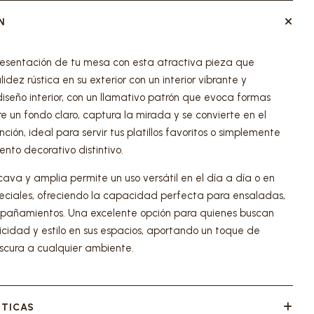
N
esentación de tu mesa con esta atractiva pieza que
idez rústica en su exterior con un interior vibrante y
iseño interior, con un llamativo patrón que evoca formas
e un fondo claro, captura la mirada y se convierte en el
ción, ideal para servir tus platillos favoritos o simplemente
nto decorativo distintivo.
ava y amplia permite un uso versátil en el día a día o en
eciales, ofreciendo la capacidad perfecta para ensaladas,
pañamientos. Una excelente opción para quienes buscan
icidad y estilo en sus espacios, aportando un toque de
escura a cualquier ambiente.
STICAS