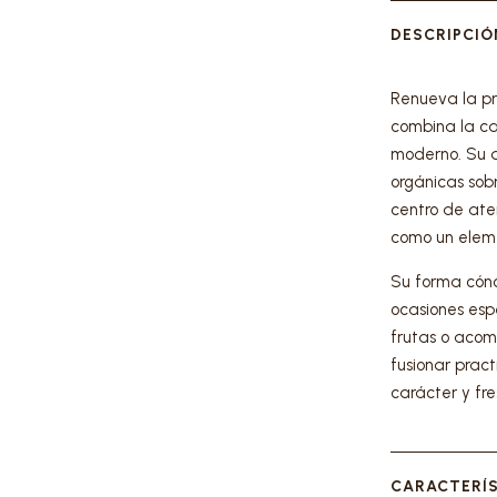
ALLADORES
Y COCTELER?A
AZUCARERAS - LECHERAS Y
FLOREROS VIDRIO
DESCRIPCIÓ
 Y PALAS
MANTEQUILLERAS
FLOREROS CERAMICA
ORGANIZACIÓN
ELLONES
ACCESORIOS VAJILLA
JARRONES Y BOTELLAS
Y DESTAPADORES
PORTAPAPEL COCINA
SETS DE VAJILLA POR MÓDULOS
Renueva la pr
Y COCTELERÍA
APOYA CUCHARA
SETS DE VAJILLA POR PIEZAS
S
combina la cal
PORTA UTENSILIOS
PLATOS CENA MAS DE 23 CM
ILIOS
moderno. Su d
ORGANIZADORES DE COCINA
JUEGOS DE CAFÉ
HARONES
orgánicas sobr
IR
FRUTEROS
MUGS Y POCILLOS
ÁTULAS
centro de aten
PLATOS ENSALADA Y PAN HASTA 22CM
OWLS GRANDES
como un eleme
Y SALSERAS
Su forma cónc
ocasiones esp
TRES
frutas o acom
 Y SALSERAS
fusionar pract
RVIR
carácter y fr
CARACTERÍ