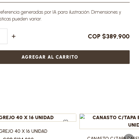
ferencia generadas por IA para ilustración. Dimensiones y
sticas pueden variar.
COP $389,900
AGREGAR AL CARRITO
REJO 40 X 16 UNIDAD
CANASTO C/TAPA BASE