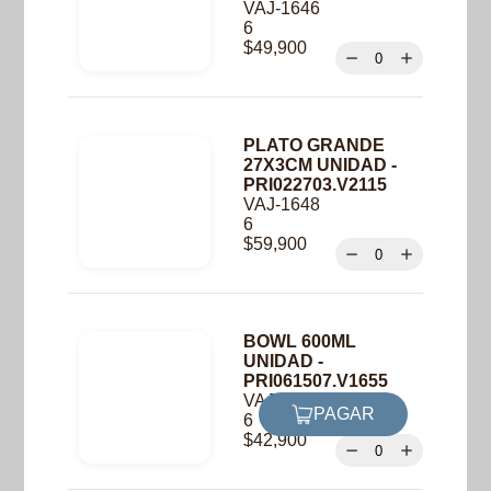
VAJ-1646
6
$
49,900
PLATO GRANDE
27X3CM UNIDAD -
PRI022703.V2115
VAJ-1648
6
$
59,900
BOWL 600ML
UNIDAD -
PRI061507.V1655
VAJ-1643
PAGAR
6
$
42,900